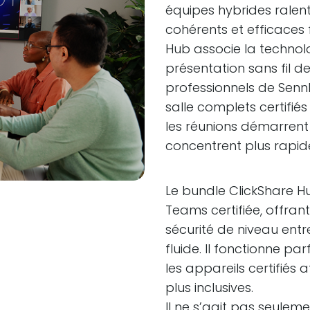
équipes hybrides ralent
cohérents et efficaces 
Hub associe la technol
présentation sans fil de
professionnels de Sennh
salle complets certifié
les réunions démarrent
concentrent plus rapi
Le bundle ClickShare Hu
Teams certifiée, offra
sécurité de niveau entre
fluide. Il fonctionne p
les appareils certifiés 
plus inclusives.
Il ne s’agit pas seulemen