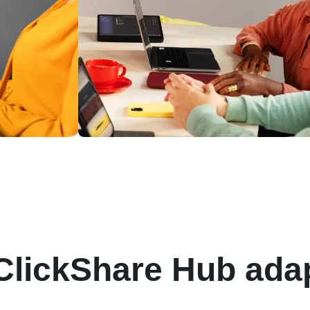
isible
Des salles qui s’adap
votre façon de travail
 ClickShare Hub ada