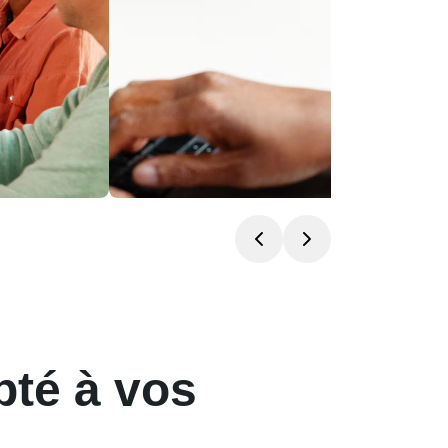
tent à
Une technologie qui 
ler
nécessite aucune for
pté à vos